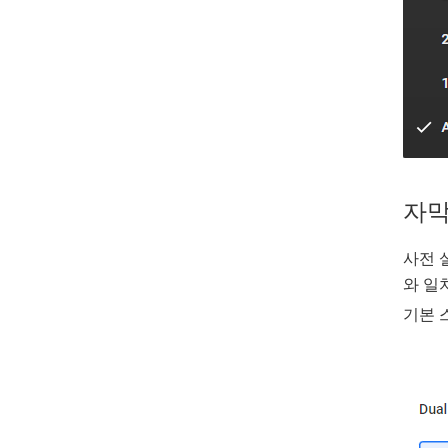
자막
사전 
와 일
기본 