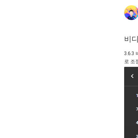
비디
3.6
로 조