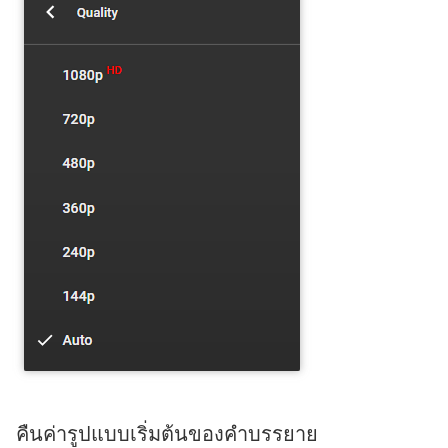
คืนค่ารูปแบบเริ่มต้นของคำบรรยาย