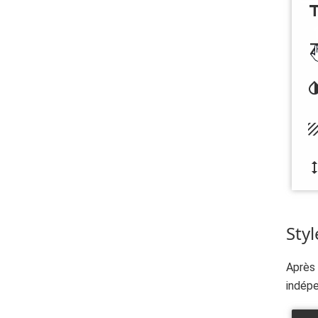
Styl
Après 
indép