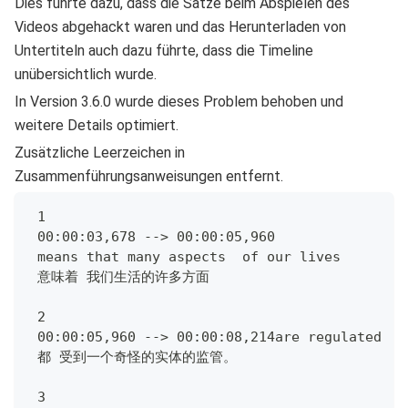
Dies führte dazu, dass die Sätze beim Abspielen des
Videos abgehackt waren und das Herunterladen von
Untertiteln auch dazu führte, dass die Timeline
unübersichtlich wurde.
In Version 3.6.0 wurde dieses Problem behoben und
weitere Details optimiert.
Zusätzliche Leerzeichen in
Zusammenführungsanweisungen entfernt.
 1
 00:00:03,678 --> 00:00:05,960
 means that many aspects  of our lives
 意味着 我们生活的许多方面
 2
 00:00:05,960 --> 00:00:08,214are regulated  b
 都 受到一个奇怪的实体的监管。
 3