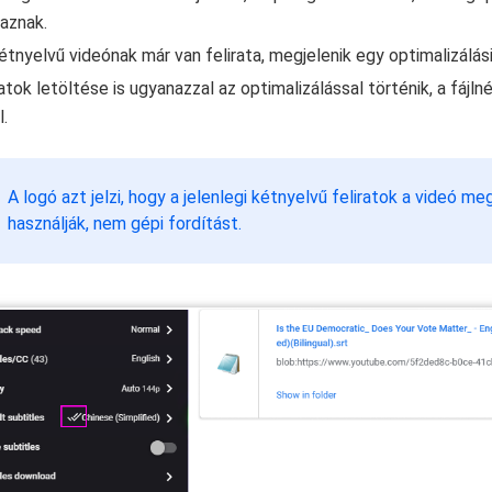
aznak.
étnyelvű videónak már van felirata, megjelenik egy optimalizálási 
ratok letöltése is ugyanazzal az optimalizálással történik, a fáj
l.
A logó azt jelzi, hogy a jelenlegi kétnyelvű feliratok a videó meg
használják, nem gépi fordítást.