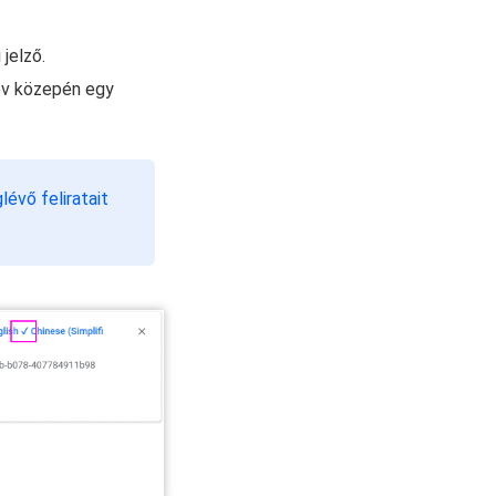
jelző.
lnév közepén egy
lévő feliratait