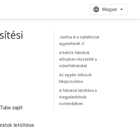
Magyar
ítési
Javítsa ki a nyilatkozat
egyesítését 🎉
A kettős feliratok
előnyben részesítik a
videófeliratokat
Az egyéni stílusok
kikapcsolása
A feliratok letöltése a
megjelenítésük
sorrendjében
Tube saját
iratok letöltése