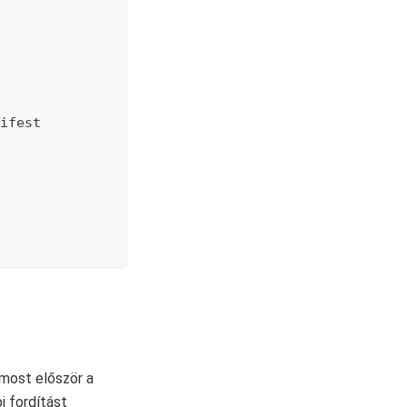
ifest
 most először a
pi fordítást