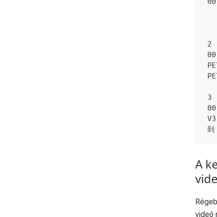
 00
 2
 00
 PE
 P
 3
 00
 V3
 到
A ke
vide
Régebb
videó 