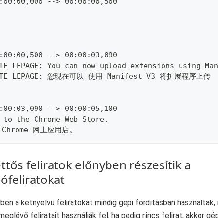
:00:00,000 --> 00:00:00,500
:00:00,500 --> 00:00:03,090
TE LEPAGE: You can now upload extensions using Man
ETE LEPAGE: 您现在可以 使用 Manifest V3 将扩展程序上传
:00:03,090 --> 00:00:05,100
 to the Chrome Web Store.
 Chrome 网上应用店。
ttős feliratok előnyben részesítik a
ófeliratokat
en a kétnyelvű feliratokat mindig gépi fordításban használták,
meglévő feliratait használják fel, ha pedig nincs felirat, akkor gé