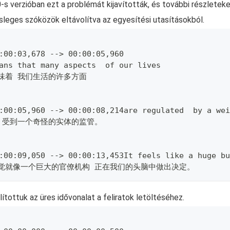
0-s verzióban ezt a problémát kijavították, és további részleteke
sleges szóközök eltávolítva az egyesítési utasításokból.
:00:03,678 --> 00:00:05,960
ans that many aspects  of our lives
味着 我们生活的许多方面
:00:05,960 --> 00:00:08,214are regulated  by a wei
 受到一个奇怪的实体的监管。
:00:09,050 --> 00:00:13,453It feels like a huge bu
感觉就像一个巨大的官僚机构 正在我们的头脑中做出决定。
lítottuk az üres idővonalat a feliratok letöltéséhez.