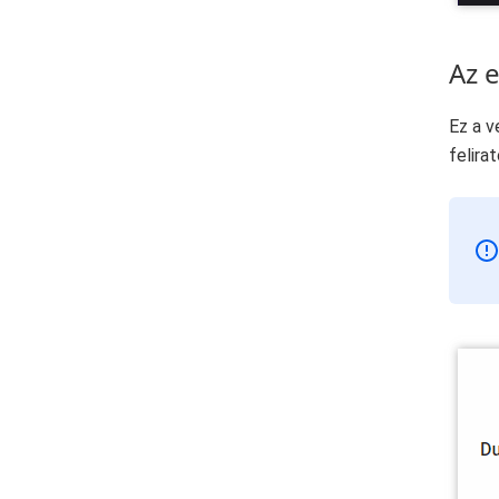
Az 
Ez a v
felira