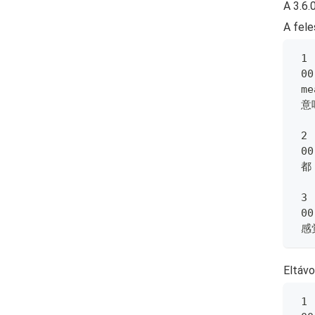
A 3.6.
A fele
 1
 00
 me
 意
 2
 00
 都
 3
 00
 
Eltávo
 1