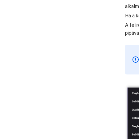
alkalm
Ha a k
A feli
pipáva