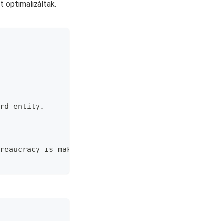
t optimalizáltak.
rd entity.
reaucracy is making decisions over our heads.