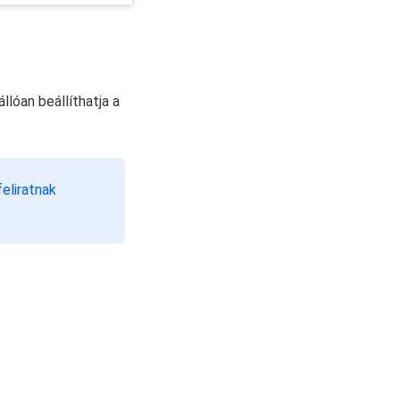
llóan beállíthatja a
feliratnak