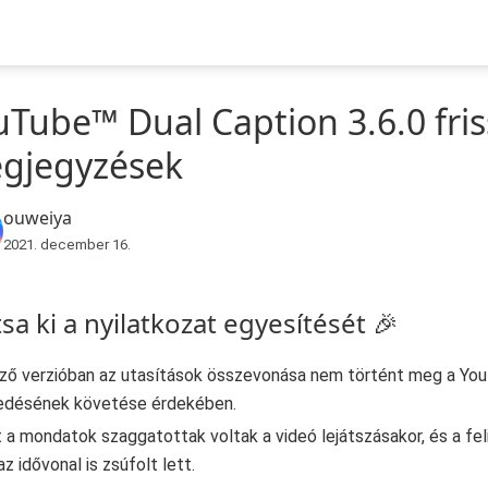
Tube™ Dual Caption 3.6.0 friss
gjegyzések
ouweiya
2021. december 16.
tsa ki a nyilatkozat egyesítését 🎉
ző verzióban az utasítások összevonása nem történt meg a You
kedésének követése érdekében.
 a mondatok szaggatottak voltak a videó lejátszásakor, és a fel
az idővonal is zsúfolt lett.